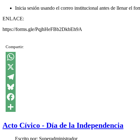
Inicia sesión usando el correo institucional antes de llenar el fo
ENLACE:
https://forms.gle/PqjhHeFBb2DkbEh9A
Compartir:
WhatsApp
X
Telegram
Bluesky
Facebook
Share
Acto Cívico - Día de la Independencia
Escrito por:
Superadministrador