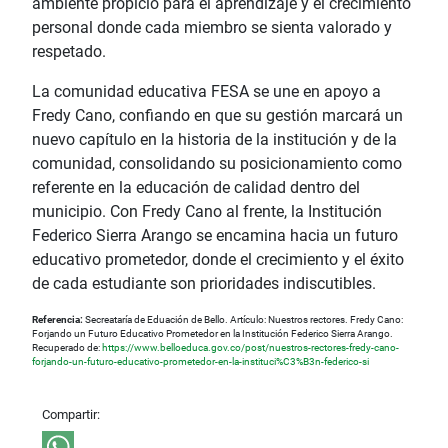
ambiente propicio para el aprendizaje y el crecimiento
personal donde cada miembro se sienta valorado y
respetado.
La comunidad educativa FESA se une en apoyo a
Fredy Cano, confiando en que su gestión marcará un
nuevo capítulo en la historia de la institución y de la
comunidad, consolidando su posicionamiento como
referente en la educación de calidad dentro del
municipio. Con Fredy Cano al frente, la Institución
Federico Sierra Arango se encamina hacia un futuro
educativo prometedor, donde el crecimiento y el éxito
de cada estudiante son prioridades indiscutibles.
Referencia:
Secreataría de Eduación de Bello. Artículo: Nuestros rectores. Fredy Cano:
Forjando un Futuro Educativo Prometedor en la Institución Federico Sierra Arango.
Recuperado de:
https://www.belloeduca.gov.co/post/nuestros-rectores-fredy-cano-
forjando-un-futuro-educativo-prometedor-en-la-instituci%C3%B3n-federico-si
Compartir: