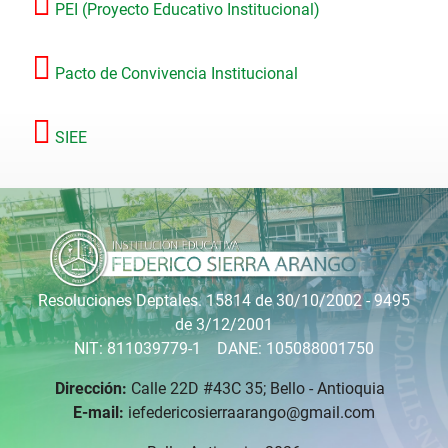
PEI (Proyecto Educativo Institucional)
Pacto de Convivencia Institucional
SIEE
Resoluciones Deptales. 15814 de 30/10/2002 - 9495
de 3/12/2001
NIT: 811039779-1 DANE: 105088001750
Dirección:
Calle 22D #43C 35; Bello - Antioquia
E-mail:
iefedericosierraarango@gmail.com