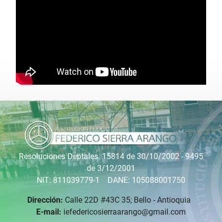
Resoluciones Deptales. 15814 de 30/10/2002 - 9495
de 3/12/2001
NIT: 811039779-1 DANE: 105088001750
Dirección:
Calle 22D #43C 35; Bello - Antioquia
E-mail:
iefedericosierraarango@gmail.com