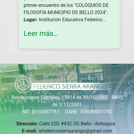
primer encuentro de los "COLOQUIOS DE
FILOSOFÍA MUNICIPIO DE BELLO 2024".
Lugar:
Institución Educativa Federico...
Leer más…
Resoluciones Deptales. 15814 de 30/10/2002 - 9495
de 3/12/2001
NIT: 811039779-1 DANE: 105088001750
Dirección:
Calle 22D #43C 35; Bello - Antioquia
E-mail:
iefedericosierraarango@gmail.com